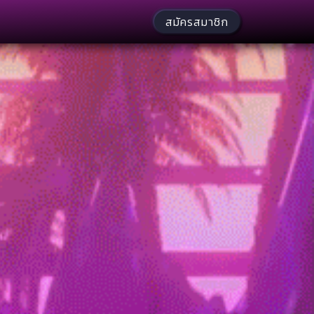
สมัครสมาชิก